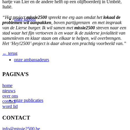
hartje van Lier en de andere helft op een olijfboerderij in Umbrië,
Italië.
“Het project
missie2500
spreekt me erg aan omdat het
lokaal de
onze ideeën
problemen wil aanpakken
,
boven partijgrenzen en met inspraak
van de Lierse burger.
Ik wil samen met
missie2500
streven naar een
stad waar het fijn vertoeven is en waar ik de z
uiderse jovialiteit van
samenleven en klaar staan om elkaar te helpen, wil overbrengen.
Het ‘Hey!2500’-project is daar alvast een prachtig voorbeeld van.”
← terug
onze ambassadeurs
PAGINA’S
home
nieuws
over ons
onze publicaties
contact
word lid
CONTACT
info@missie2500.be